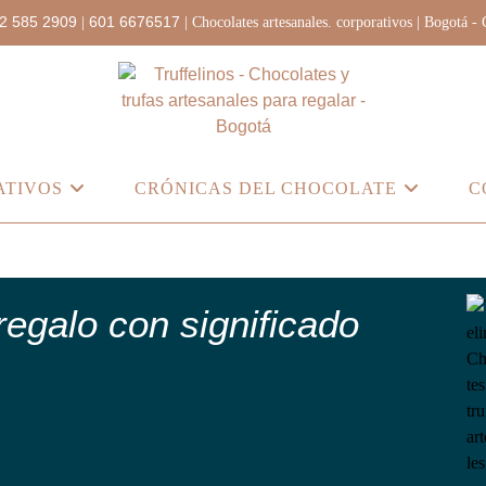
2 585 2909
601 6676517
|
| Chocolates artesanales. corporativos | Bogotá -
ATIVOS
CRÓNICAS DEL CHOCOLATE
C
regalo con significado