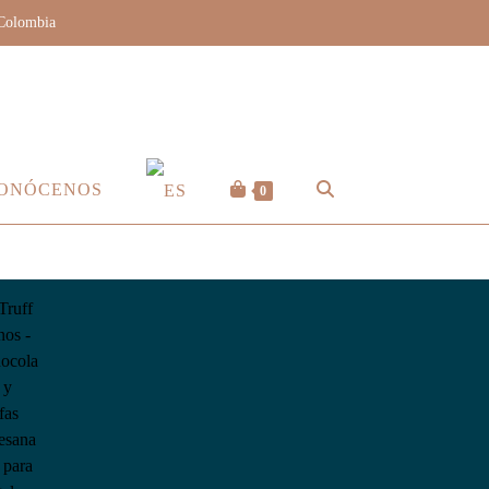
 Colombia
ONÓCENOS
0