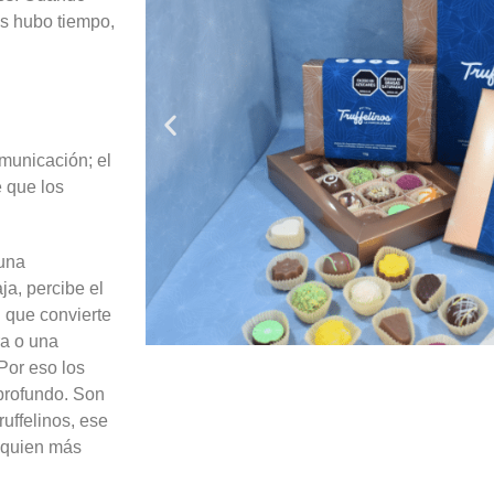
ás hubo tiempo,
municación; el
 que los
 una
a, percibe el
l que convierte
ra o una
 Por eso los
profundo. Son
uffelinos, ese
a quien más