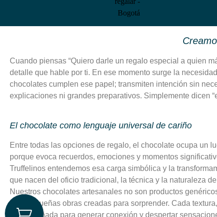
Creamos
Cuando piensas “Quiero darle un regalo especial a quien má
detalle que hable por ti. En ese momento surge la necesida
chocolates cumplen ese papel; transmiten intención sin nec
explicaciones ni grandes preparativos. Simplemente dicen “es
El chocolate como lenguaje universal de cariño
Entre todas las opciones de regalo, el chocolate ocupa un lu
porque evoca recuerdos, emociones y momentos significativ
Truffelinos entendemos esa carga simbólica y la transforma
que nacen del oficio tradicional, la técnica y la naturaleza de
Nuestros chocolates artesanales no son productos genéricos 
sino pequeñas obras creadas para sorprender. Cada textura
está diseñada para generar conexión y despertar sensacio