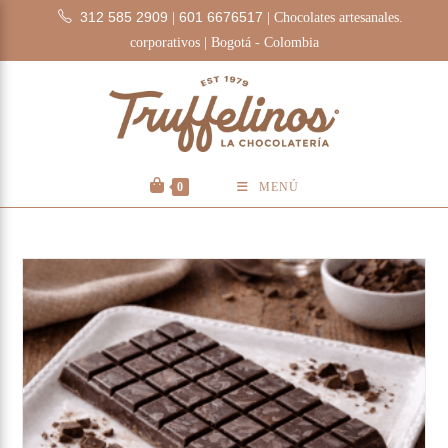
312 585 2909
601 6676517
|
| Chocolates artesanales.
corporativos | Bogotá - Colombia
0
MENÚ