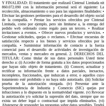
Y FINALIDAD: El tratamiento que realizará Cintenal Limitada nit
860.072.090 con la información personal será el siguiente: La
recolección, almacenamiento o uso para las siguientes finalidades: •
Efectuar las gestiones pertinentes para el desarrollo del objeto social
de la compañía. • Prestar los servicios ofrecidos por Cintenal
Limitada, como por ejemplo, pero sin limitarse a, la entrega del
pedido web ordenado como regalo para un tercero. • Realizar
invitaciones a eventos. • Ofrecer nuevos productos y servicios. •
Gestionar solicitudes, quejas o reclamos. • Efectuar encuestas de
satisfacción respecto a los bienes y servicios ofrecidos por la
compañía. • Suministrar información de contacto a la fuerza
comercial para el desarrollo de actividades de investigación de
mercados, ventas y mercadeo en general. 2. DERECHOS DEL
TITULAR: Como titular de sus datos personales Usted tiene
derecho a: (i) Acceder de forma gratuita a los datos proporcionados
que hayan sido objeto de tratamiento. (ii) Conocer, actualizar y
rectificar su información frente a datos parciales, inexactos,
incompletos, fraccionados, que induzcan a error, o aquellos cuyo
tratamiento esté prohibido o no haya sido autorizado. (iii) Solicitar
prueba de la autorización otorgada. (iv) Presentar ante la
Superintendencia de Industria y Comercio (SIC) quejas por
infracciones a lo dispuesto en la normatividad vigente. (v) Revocar
la autorización y/o solicitar la supresión del dato, siempre que no
exista un deber legal o contractual que impida eliminarlos. (vi)
Abstenerse de responder las preguntas sobre datos sensibles. Tendrá