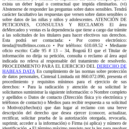
exista un deber legal o contractual que impida eliminarlos. (vi)
Abstenerse de responder las preguntas sobre datos sensibles. Tendrá
carácter facultativo las respuestas que versen sobre datos sensibles o
sobre datos de las niñas y niños y adolescentes. ATENCIÓN DE
PETICIONES, CONSULTAS Y RECLAMOS El área
deMercadeo y ventas es la dependencia que tiene a cargo dar trámite
a las solicitudes de los titulares para hacer efectivos sus derechos.
Esta podrá ser contactada: • Por correo electrónico:
tienda@truffelinos.com.co • Por teléfono: 610.69.52 • Mediante
oficio escrito: Calle 95 # 13 – 34, Bogotá El que el Titular de
información no dirija su petición, consulta o reclamo al área aquí
indicada no releva al responsable del tratamiento de resolverlo.
PROCEDIMIENTO PARA EL EJERCICIO DEL
DERECHO DE
HABEAS DATA
En cumplimiento de las normas sobre protección
de datos personales, Cintenal Limitada nit 860.072.090, presenta el
procedimiento y requisitos mínimos para el ejercicio de sus
derechos: • Para la radicación y atención de su solicitud le
solicitamos suministrar la siguiente información: o Nombre completo
y apellidos o Datos de contacto (Dirección física y/o electrónica y
teléfonos de contacto) o Medios para recibir respuesta a su solicitud
o Motivo(s)/hecho(s) que dan lugar al reclamo con una breve
descripción del derecho que desea ejercer (conocer, actualizar,
rectificar, solicitar prueba de la autorización otorgada, revocarla,
suprimir, acceder a la información) o Firma (si aplica) y número de
identificación. • El término máximo previsto por la ley para resolver