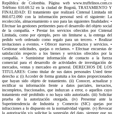
República de Colombia. Página web www.truffelinos.com.co
Teléfono 610.69.52 en la ciudad de Bogotá, TRATAMIENTO Y
FINALIDAD: El tratamiento que realizará Cintenal Limitada nit
860.072.090 con la información personal será el siguiente: La
recolección, almacenamiento o uso para las siguientes finalidades: •
Efectuar las gestiones pertinentes para el desarrollo del objeto social
de la compañía. • Prestar los servicios ofrecidos por Cintenal
Limitada, como por ejemplo, pero sin limitarse a, la entrega del
pedido web ordenado como regalo para un tercero. • Realizar
invitaciones a eventos. • Ofrecer nuevos productos y servicios. •
Gestionar solicitudes, quejas o reclamos. • Efectuar encuestas de
satisfacción respecto a los bienes y servicios ofrecidos por la
compañía. • Suministrar información de contacto a la fuerza
comercial para el desarrollo de actividades de investigación de
mercados, ventas y mercadeo en general. DERECHOS DE LOS
TITULARES: Como titular de sus datos personales Usted tiene
derecho a: (i) Acceder de forma gratuita a los datos proporcionados
que hayan sido objeto de tratamiento. (ii) Conocer, actualizar y
rectificar su información frente a datos parciales, inexactos,
incompletos, fraccionados, que induzcan a error, o aquellos cuyo
tratamiento esté prohibido o no haya sido autorizado. (iii) Solicitar
prueba de la autorización otorgada. (iv) Presentar ante la
Superintendencia de Industria y Comercio (SIC) quejas por
infracciones a lo dispuesto en la normatividad vigente. (v) Revocar
la autorización y/o solicitar la supresión del dato, siempre que no