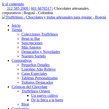
Ir al contenido
312 585 2909
|
601 6676517
| Chocolates artesanales.
corporativos | Bogotá - Colombia
Inicio
Tienda
Colecciones Truffelinos
Bean to Bar
Suscripciones
Más Antojos
Destacados y Novedades
Nuestro Surtido
Corporativos
Pequeños Detalles
Logotipo Alto Relieve
Cajas Especiales
Tabletas Personalizadas
Trabajos Destacados
Crónicas del Chocolate
Truffelinos Origen
Un nuevo cultivo
De la finca a la barra
Blog
Conócenos