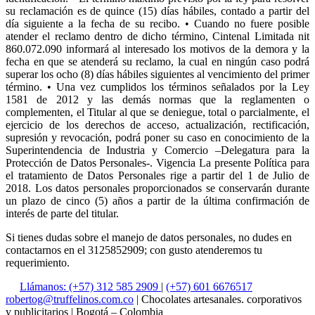
su reclamación es de quince (15) días hábiles, contado a partir del
día siguiente a la fecha de su recibo. • Cuando no fuere posible
atender el reclamo dentro de dicho término, Cintenal Limitada nit
860.072.090 informará al interesado los motivos de la demora y la
fecha en que se atenderá su reclamo, la cual en ningún caso podrá
superar los ocho (8) días hábiles siguientes al vencimiento del primer
término. • Una vez cumplidos los términos señalados por la Ley
1581 de 2012 y las demás normas que la reglamenten o
complementen, el Titular al que se deniegue, total o parcialmente, el
ejercicio de los derechos de acceso, actualización, rectificación,
supresión y revocación, podrá poner su caso en conocimiento de la
Superintendencia de Industria y Comercio –Delegatura para la
Protección de Datos Personales-. Vigencia La presente Política para
el tratamiento de Datos Personales rige a partir del 1 de Julio de
2018. Los datos personales proporcionados se conservarán durante
un plazo de cinco (5) años a partir de la última confirmación de
interés de parte del titular.
Si tienes dudas sobre el manejo de datos personales, no dudes en
contactarnos en el 3125852909; con gusto atenderemos tu
requerimiento.
Llámanos: (+57) 312 585 2909
|
(+57) 601 6676517
robertog@truffelinos.com.co
| Chocolates artesanales. corporativos
y publicitarios | Bogotá – Colombia