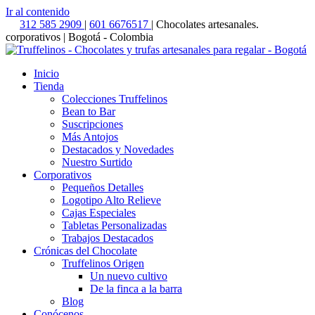
Ir al contenido
312 585 2909
|
601 6676517
| Chocolates artesanales.
corporativos | Bogotá - Colombia
Inicio
Tienda
Colecciones Truffelinos
Bean to Bar
Suscripciones
Más Antojos
Destacados y Novedades
Nuestro Surtido
Corporativos
Pequeños Detalles
Logotipo Alto Relieve
Cajas Especiales
Tabletas Personalizadas
Trabajos Destacados
Crónicas del Chocolate
Truffelinos Origen
Un nuevo cultivo
De la finca a la barra
Blog
Conócenos