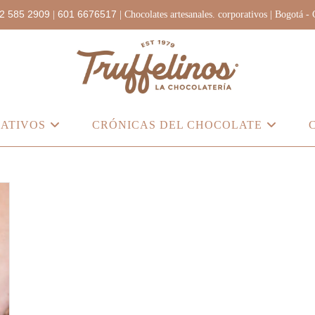
2 585 2909
601 6676517
|
| Chocolates artesanales. corporativos | Bogotá -
ATIVOS
CRÓNICAS DEL CHOCOLATE