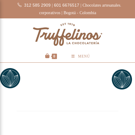
312 585 2909
601 6676517
|
| Chocolates artesanales.
corporativos | Bogotá - Colombia
0
MENÚ
Estuches de
Chocolates