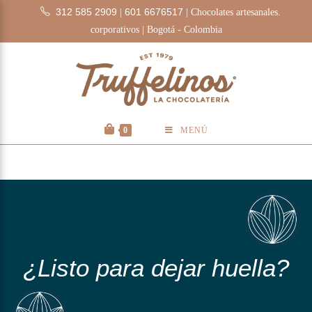
312 585 2909
601 6676517
|
| Chocolates artesanales.
corporativos | Bogotá - Colombia
0
MENÚ
¿Listo para dejar huella?